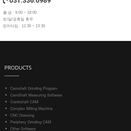
031.336.0989
월-금 : 9:00 ~ 18:00
토/일/공휴일 휴무
런치타임 : 12:30 ~ 13:30
PRODUCTS
Camshaft Grinding Program
CamShaft Measuring Software
Crankshaft CAM
Complex Milling Machine
CNC Dressing
Periphery Grinding CAM
Other Software